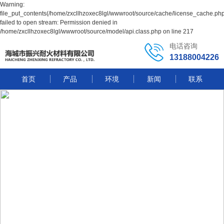
Warning:
file_put_contents(/home/zxcllhzoxec8lgl/wwwroot/source/cache/license_cache.php
failed to open stream: Permission denied in
/home/zxcllhzoxec8lgl/wwwroot/source/model/api.class.php on line 217
电话咨询
13188004226
首页
产品
环境
新闻
联系