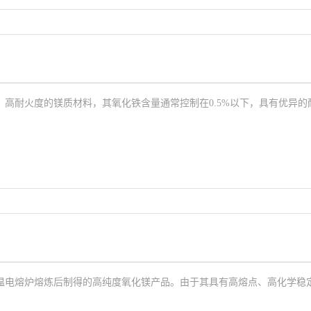
高耐火度的镁质材料，其氧化铁含量通常控制在0.5%以下，具有优异
？
温电熔炉熔炼后制得的高纯度氧化镁产品。由于其具有高熔点、高化学稳