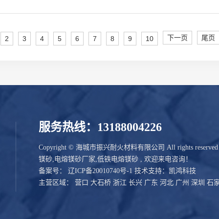
下一页
尾页
2
3
4
5
6
7
8
9
10
服务热线：13188004226
Copyright © 海城市振兴耐火材料有限公司 All rights reser
镁砂
,
电熔镁砂厂家
,
低铁电熔镁砂
, 欢迎来电咨询！
备案号：
辽ICP备20010740号-1
技术支持：
凯鸿科技
主营区域：
营口
大石桥
浙江
长兴
广东
河北
广州
深圳
石