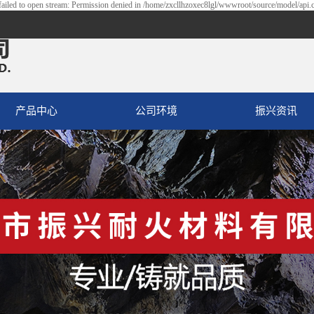
ailed to open stream: Permission denied in /home/zxcllhzoxec8lgl/wwwroot/source/model/api.c
产品中心
公司环境
振兴资讯
电熔镁砂
振兴动态
低铁电熔镁砂
行业动态
电工级氧化镁
知识库