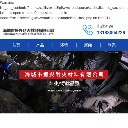
Warning:
file_put_contents(/home/zxcllhzoxec8lgl/wwwroot/source/cache/license_cache.php
failed to open stream: Permission denied in
/home/zxcllhzoxec8lgl/wwwroot/source/model/api.class.php on line 217
电话咨询
13188004226
首页
产品
环境
新闻
联系