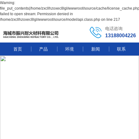
Warning:
file_put_contents(/home/zxcllhzoxec8lgl/wwwroot/source/cache/license_cache.php
failed to open stream: Permission denied in
/home/zxcllhzoxec8lgl/wwwroot/source/model/api.class.php on line 217
电话咨询
13188004226
首页
产品
环境
新闻
联系