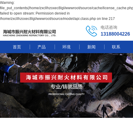
Warning:
file_put_contents(/home/zxcllhzoxec8lgl/wwwroot/source/cache/license_cache.php
failed to open stream: Permission denied in
/home/zxcllhzoxec8lgl/wwwroot/source/model/api.class.php on line 217
电话咨询
13188004226
首页
产品
环境
新闻
联系