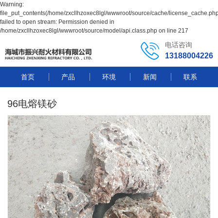
Warning:
file_put_contents(/home/zxcllhzoxec8lgl/wwwroot/source/cache/license_cache.php
failed to open stream: Permission denied in
/home/zxcllhzoxec8lgl/wwwroot/source/model/api.class.php on line 217
电话咨询
13188004226
首页
产品
环境
新闻
联系
96电熔镁砂